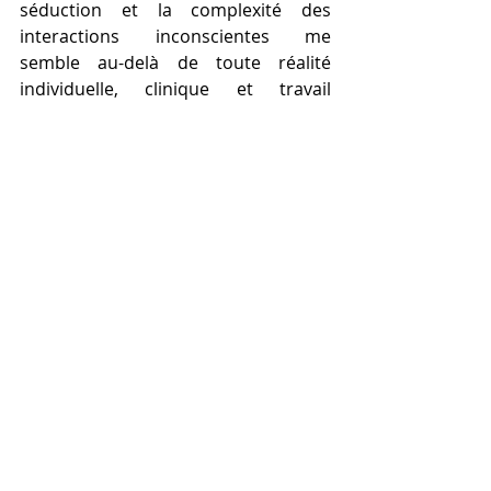
séduction et la complexité des 
interactions inconscientes me 
semble au-delà de toute réalité 
individuelle, clinique et travail 
personnel, et en dehors d’une 
essence Jungienne d’Individuation. 
Oui, il y a bien les Alcooliques 
anonymes - plus ou moins grâce à 
Jung - ou les constellations 
archétypale ou symbolique, mais cela 
demande un cadre et une 
structuration de l’inconscient qui 
revient à jouer avec du magma dans 
une salle à manger étriquée, muni de 
la panoplie d’apprenti chimiste. Bref, 
je laisse ça à d’autres ou j’attends 
d’être assez grand…
	Personnellement,
 ce film m'a 