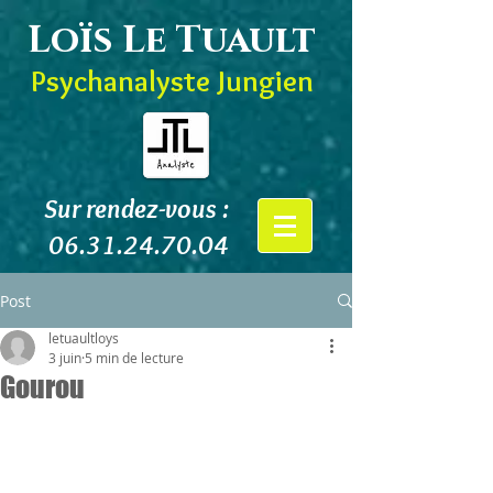
Loïs Le Tuault
Psychanalyste Jungien
Sur rendez-vous :
06.31.24.70.04
Post
letuaultloys
3 juin
5 min de lecture
Gourou