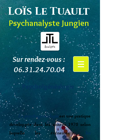
Loïs Le Tuault
Psychanalyste Jungien
Sur rendez-vous :
06.31.24.70.04
Psycholgénéalogie
La psychogénéalogie
est une pratique
développée dans les
années 1970
selon
laquelle les événements,
les