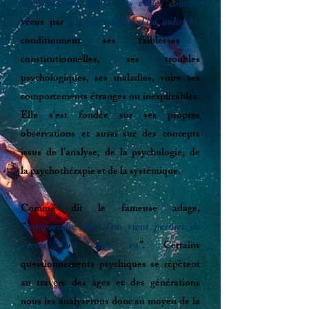
traumatismes
,
les secrets et les conflits
vécus par
les ascendants d'un individu
conditionnent ses faiblesses
constitutionnelles, ses troubles
psychologiques, ses maladies, voire ses
comportements étranges ou inexplicables.
Elle s'est fondée sur ses propres
observations et aussi sur des concepts
issus de l'
analyse
, de la
psychologie
, de
la
psychothérapie
et de la
systémique
.
Comme dit le fameuse adage,
"
comprendre d'où l'on vient permet de
savoir ou l'on va
".
Certains
questionnements psychiques se répètent
au travers des âges et des générations
nous les analyserons donc au moyen de la