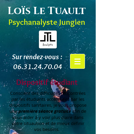
Loïs Le Tuault
Psychanalyste Jungien
Sur rendez-vous :
06.31.24.70.04
Dispositif étudiant
Conscient des difficultés rencontrées
par les étudiants accentuées par les
dispositifs sanitaires, je vous propose
une
première séance gratuite
afin de
vous aider à y voir plus claire dans
votre situaution et de mieux définir
vos besoins.