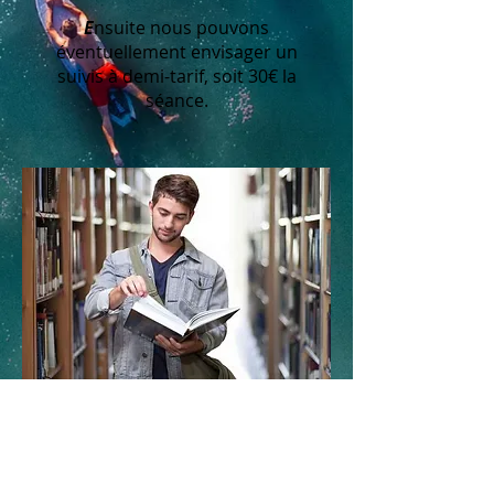
E
nsuite nous pouvons
éventuellement envisager un
suivis à demi-tarif, soit 30€ la
séance.