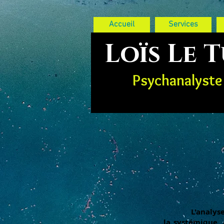
Accueil
Services
Loïs Le 
Psychanalyste
L'analyse s
la
systémique
,