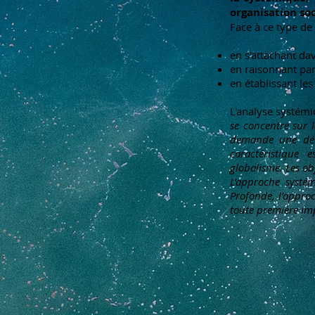
organisation soc
Face à ce type de
en s'attachant da
en raisonnant par 
en établissant les
L'analyse systém
se concentre sur 
demande une déco
caractéristique 
globalisme. Les ob
L’approche systém
Profonde, l’approc
toute première im