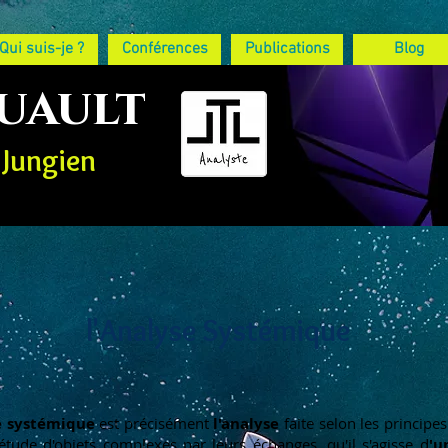
Qui suis-je ?
Conférences
Publications
Blog
Tuault
 Jungien
l'Analyse Systémique
ystémique
est précisément
l'analyse
faite selon les principes
 étude d'objets complexes par leurs échanges, qu'il s'agisse d
'