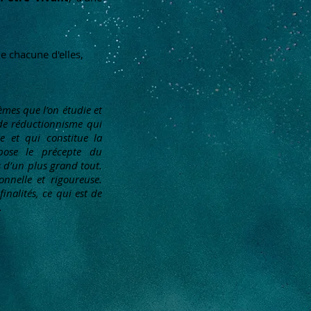
e chacune d'elles,
mes que l’on étudie et
 de réductionnisme qui
e et qui constitue la
ppose le précepte du
s d’un plus grand tout.
nnelle et rigoureuse.
inalités, ce qui est de
t.