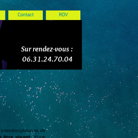
Contact
RDV
Sur rendez-vous :
06.31.24.70.04
 interdisciplinaires de
un
être
vivant
, d'une