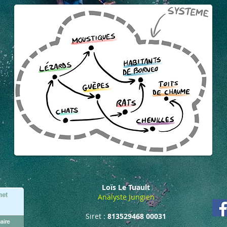
Loïs Le Tuault
Analyste Jungien
Siret :
813529468 00031