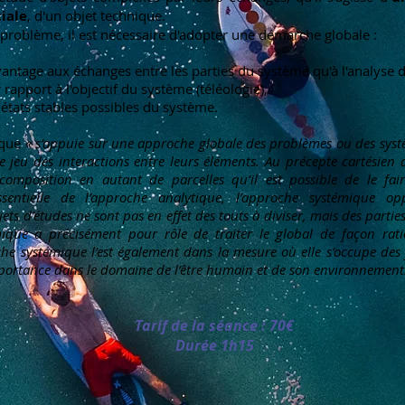
iale
, d'un objet technique.
 problème, il est nécessaire d'adopter une démarche globale :
vantage aux échanges entre les parties du système qu'à l'analyse d
rapport à l'objectif du système (
téléologie
),
 états stables possibles du système.
ique
« s’appuie sur une approche globale des problèmes ou des systè
le jeu des interactions entre leurs éléments. Au précepte cartésien
mposition en autant de parcelles qu’il est possible de le fair
essentielle de l’approche analytique, l’approche systémique o
jets d’études ne sont pas en effet des touts à diviser, mais des partie
ique a précisément pour rôle de traiter le global de façon ratio
he systémique l’est également dans la mesure où elle s’occupe des f
portance dans le domaine de l’être humain et de son environnemen
Tarif de la séance : 70€
Durée 1h15